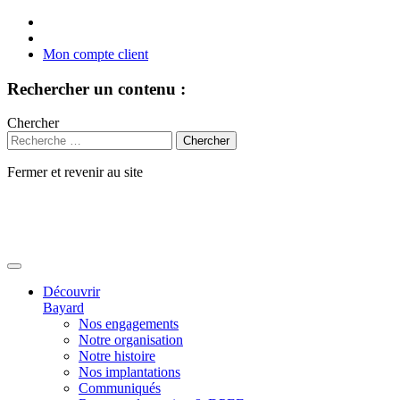
Mon compte client
Rechercher un contenu :
Chercher
Fermer et revenir au site
Aller
au
contenu
Découvrir
Bayard
Nos engagements
Notre organisation
Notre histoire
Nos implantations
Communiqués