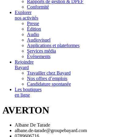
Rapports de gestion & DPEF
Conformité
Explorer
nos activités
Presse
Édition
Audio
Audiovisuel
Applications et plateformes
Services média
Événements
Rejoindre
Bayard
Travailler chez Bayard
Nos offres d’emplois
Candidature spontanée
Les boutiques
en ligne
AVERTON
Albane De Tarade
albane.de-tarade@groupebayard.com
0789606716