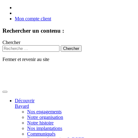
Mon compte client
Rechercher un contenu :
Chercher
Fermer et revenir au site
Aller
au
contenu
Découvrir
Bayard
Nos engagements
Notre organisation
Notre histoire
Nos implantations
Communiqués