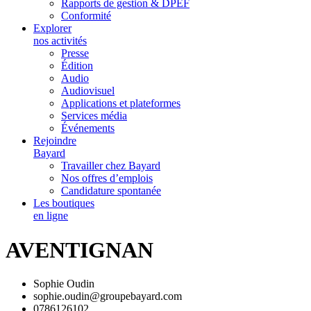
Rapports de gestion & DPEF
Conformité
Explorer
nos activités
Presse
Édition
Audio
Audiovisuel
Applications et plateformes
Services média
Événements
Rejoindre
Bayard
Travailler chez Bayard
Nos offres d’emplois
Candidature spontanée
Les boutiques
en ligne
AVENTIGNAN
Sophie Oudin
sophie.oudin@groupebayard.com
0786126102