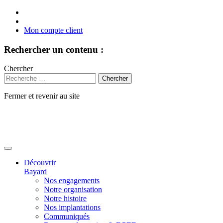
Mon compte client
Rechercher un contenu :
Chercher
Fermer et revenir au site
Aller
au
contenu
Découvrir
Bayard
Nos engagements
Notre organisation
Notre histoire
Nos implantations
Communiqués