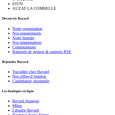
63570
AUZAT LA COMBELLE
Découvrir Bayard
Notre organisation
Nos engagements
Notre histoire
Nos implantations
Communiqués
Rapports de gestion & rapports RSE
Rejoindre Bayard
Travailler chez Bayard
Nos offres d’emplois
Candidature spontanée
Les boutiques en ligne
Bayard Jeunesse
Milan
Librairie Bayard
Boutique Notre Temps