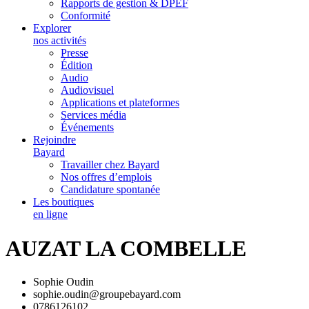
Rapports de gestion & DPEF
Conformité
Explorer
nos activités
Presse
Édition
Audio
Audiovisuel
Applications et plateformes
Services média
Événements
Rejoindre
Bayard
Travailler chez Bayard
Nos offres d’emplois
Candidature spontanée
Les boutiques
en ligne
AUZAT LA COMBELLE
Sophie Oudin
sophie.oudin@groupebayard.com
0786126102