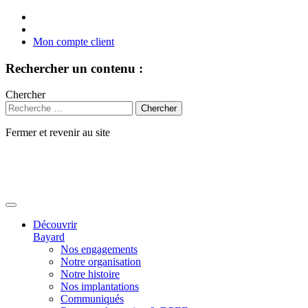
Mon compte client
Rechercher un contenu :
Chercher
Fermer et revenir au site
Aller
au
contenu
Découvrir
Bayard
Nos engagements
Notre organisation
Notre histoire
Nos implantations
Communiqués