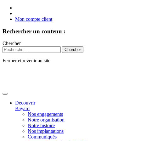
Mon compte client
Rechercher un contenu :
Chercher
Fermer et revenir au site
Aller
au
contenu
Découvrir
Bayard
Nos engagements
Notre organisation
Notre histoire
Nos implantations
Communiqués