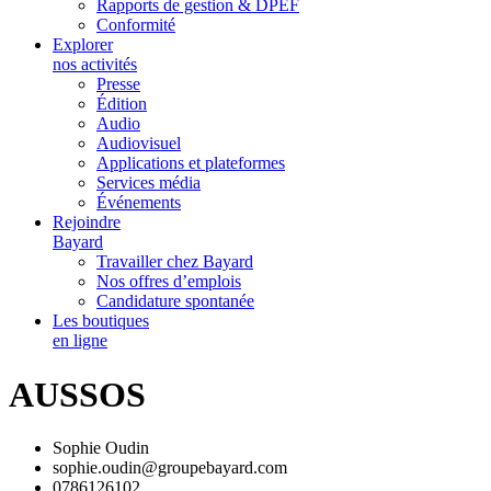
Rapports de gestion & DPEF
Conformité
Explorer
nos activités
Presse
Édition
Audio
Audiovisuel
Applications et plateformes
Services média
Événements
Rejoindre
Bayard
Travailler chez Bayard
Nos offres d’emplois
Candidature spontanée
Les boutiques
en ligne
AUSSOS
Sophie Oudin
sophie.oudin@groupebayard.com
0786126102