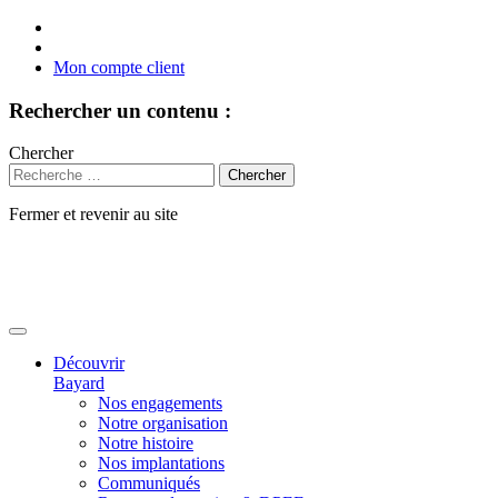
Mon compte client
Rechercher un contenu :
Chercher
Fermer et revenir au site
Aller
au
contenu
Découvrir
Bayard
Nos engagements
Notre organisation
Notre histoire
Nos implantations
Communiqués