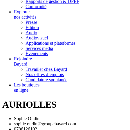
Rapports de gestion & DPEF
Conformité
Explorer
nos activités
Presse
Édition
Audio
Audiovisuel
Applications et plateformes
Services média
Événements
Rejoindre
Bayard
Travailler chez Bayard
Nos offres d’emplois
Candidature spontanée
Les boutiques
en ligne
AURIOLLES
Sophie Oudin
sophie.oudin@groupebayard.com
0786126102