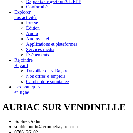
Rapports de gestion & DPEF
Conformité
Explorer
nos activités
Presse
Édition
Audio
Audiovisuel
Applications et plateformes
Services média
Événements
Rejoindre
Bayard
Travailler chez Bayard
Nos offres d’emplois
Candidature spontanée
Les boutiques
en ligne
AURIAC SUR VENDINELLE
Sophie Oudin
sophie.oudin@groupebayard.com
0786126102