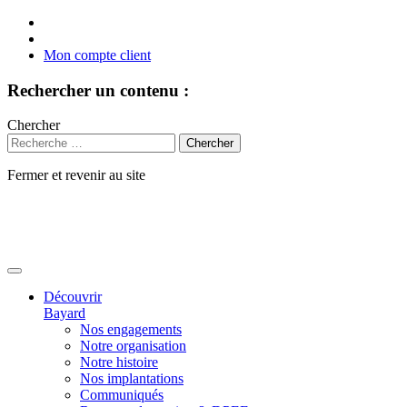
Mon compte client
Rechercher un contenu :
Chercher
Fermer et revenir au site
Aller
au
contenu
Découvrir
Bayard
Nos engagements
Notre organisation
Notre histoire
Nos implantations
Communiqués