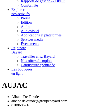
Rapports de gestion & DPEF
Conformité
Explorer
nos activités
Presse
Édition
Audio
Audiovisuel
Applications et plateformes
Services média
Événements
Rejoindre
Bayard
Travailler chez Bayard
Nos offres d’emplois
Candidature spontanée
Les boutiques
en ligne
AUJAC
Albane De Tarade
albane.de-tarade@groupebayard.com
0789606716