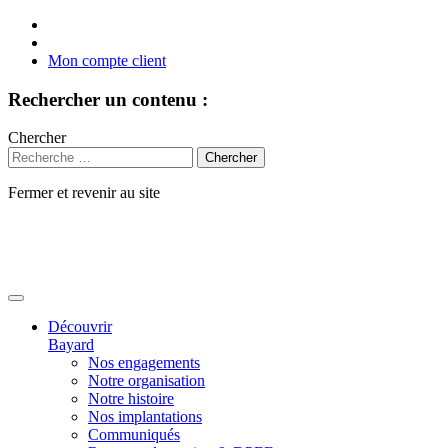
Mon compte client
Rechercher un contenu :
Chercher
Fermer et revenir au site
Aller
au
contenu
Découvrir
Bayard
Nos engagements
Notre organisation
Notre histoire
Nos implantations
Communiqués