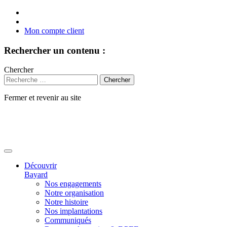
Mon compte client
Rechercher un contenu :
Chercher
Fermer et revenir au site
Aller
au
contenu
Découvrir
Bayard
Nos engagements
Notre organisation
Notre histoire
Nos implantations
Communiqués