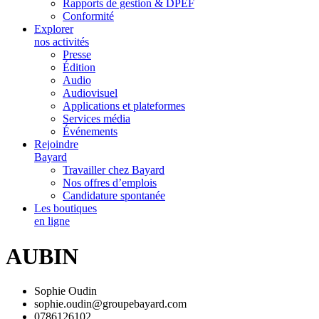
Rapports de gestion & DPEF
Conformité
Explorer
nos activités
Presse
Édition
Audio
Audiovisuel
Applications et plateformes
Services média
Événements
Rejoindre
Bayard
Travailler chez Bayard
Nos offres d’emplois
Candidature spontanée
Les boutiques
en ligne
AUBIN
Sophie Oudin
sophie.oudin@groupebayard.com
0786126102