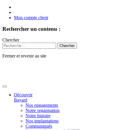
Mon compte client
Rechercher un contenu :
Chercher
Fermer et revenir au site
Aller
au
contenu
Découvrir
Bayard
Nos engagements
Notre organisation
Notre histoire
Nos implantations
Communiqués