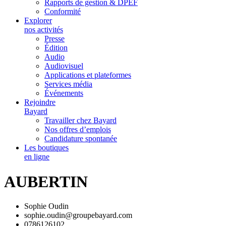
Rapports de gestion & DPEF
Conformité
Explorer
nos activités
Presse
Édition
Audio
Audiovisuel
Applications et plateformes
Services média
Événements
Rejoindre
Bayard
Travailler chez Bayard
Nos offres d’emplois
Candidature spontanée
Les boutiques
en ligne
AUBERTIN
Sophie Oudin
sophie.oudin@groupebayard.com
0786126102