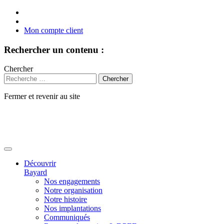
Mon compte client
Rechercher un contenu :
Chercher
Fermer et revenir au site
Aller
au
contenu
Découvrir
Bayard
Nos engagements
Notre organisation
Notre histoire
Nos implantations
Communiqués