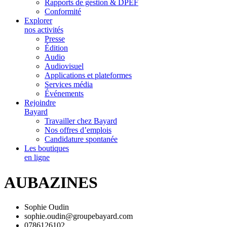
Rapports de gestion & DPEF
Conformité
Explorer
nos activités
Presse
Édition
Audio
Audiovisuel
Applications et plateformes
Services média
Événements
Rejoindre
Bayard
Travailler chez Bayard
Nos offres d’emplois
Candidature spontanée
Les boutiques
en ligne
AUBAZINES
Sophie Oudin
sophie.oudin@groupebayard.com
0786126102