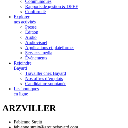
Communiqués
Rapports de gestion & DPEF
Conformité
Explorer
nos activités
Presse
Édition
Audio
Audiovisuel
Applications et plateformes
Services média
Événements
Rejoindre
Bayard
Travailler chez Bayard
Nos offres d’emplois
Candidature spontanée
Les boutiques
en ligne
ARZVILLER
Fabienne Streitt
fabienne.streitt@groupebayard.com