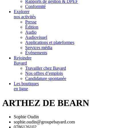
Rapports de gestion & DPEF
Conformité
Explorer
nos activités
Presse
Édition
Audio
Audiovisuel
Applications et plateformes
Services média
Événements
Rejoindre
Bayard
Travailler chez Bayard
Nos offres d’emplois
Candidature spontanée
Les boutiques
en ligne
ARTHEZ DE BEARN
Sophie Oudin
sophie.oudin@groupebayard.com
0786126102