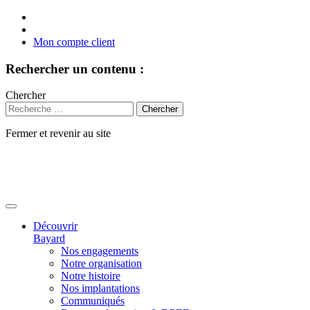
Mon compte client
Rechercher un contenu :
Chercher
Fermer et revenir au site
Aller
au
contenu
Découvrir
Bayard
Nos engagements
Notre organisation
Notre histoire
Nos implantations
Communiqués