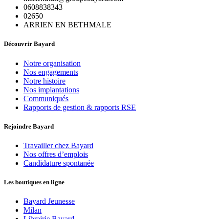
0608838343
02650
ARRIEN EN BETHMALE
Découvrir Bayard
Notre organisation
Nos engagements
Notre histoire
Nos implantations
Communiqués
Rapports de gestion & rapports RSE
Rejoindre Bayard
Travailler chez Bayard
Nos offres d’emplois
Candidature spontanée
Les boutiques en ligne
Bayard Jeunesse
Milan
Librairie Bayard