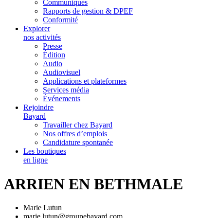
Communiqués
Rapports de gestion & DPEF
Conformité
Explorer
nos activités
Presse
Édition
Audio
Audiovisuel
Applications et plateformes
Services média
Événements
Rejoindre
Bayard
Travailler chez Bayard
Nos offres d’emplois
Candidature spontanée
Les boutiques
en ligne
ARRIEN EN BETHMALE
Marie Lutun
marie.lutun@groupebayard.com