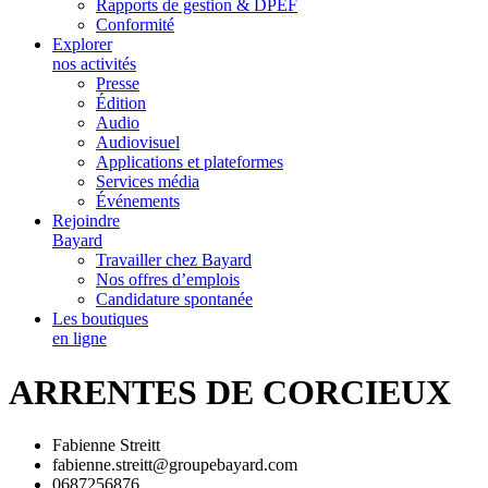
Rapports de gestion & DPEF
Conformité
Explorer
nos activités
Presse
Édition
Audio
Audiovisuel
Applications et plateformes
Services média
Événements
Rejoindre
Bayard
Travailler chez Bayard
Nos offres d’emplois
Candidature spontanée
Les boutiques
en ligne
ARRENTES DE CORCIEUX
Fabienne Streitt
fabienne.streitt@groupebayard.com
0687256876