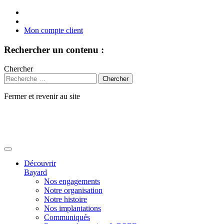
Mon compte client
Rechercher un contenu :
Chercher
Fermer et revenir au site
Aller
au
contenu
Découvrir
Bayard
Nos engagements
Notre organisation
Notre histoire
Nos implantations
Communiqués