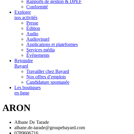
Rapports de gestion & DPEF
Conformité
Explorer
nos activités
Presse
Édition
Audio
Audiovisuel
Applications et plateformes
Services média
Événements
Rejoindre
Bayard
Travailler chez Bayard
Nos offres d’emplois
Candidature spontanée
Les boutiques
en ligne
ARON
Albane De Tarade
albane.de-tarade@groupebayard.com
0789606716