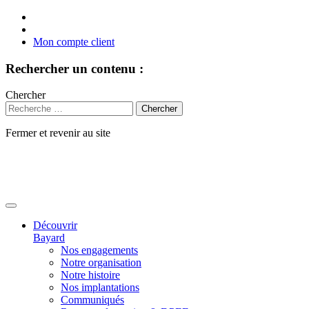
Mon compte client
Rechercher un contenu :
Chercher
Fermer et revenir au site
Aller
au
contenu
Découvrir
Bayard
Nos engagements
Notre organisation
Notre histoire
Nos implantations
Communiqués