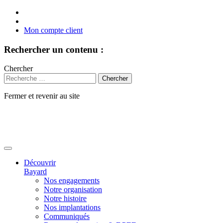
Mon compte client
Rechercher un contenu :
Chercher
Fermer et revenir au site
Aller
au
contenu
Découvrir
Bayard
Nos engagements
Notre organisation
Notre histoire
Nos implantations
Communiqués