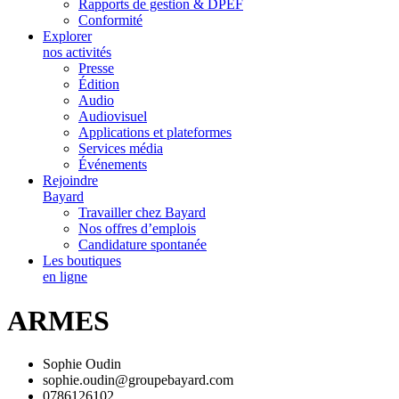
Rapports de gestion & DPEF
Conformité
Explorer
nos activités
Presse
Édition
Audio
Audiovisuel
Applications et plateformes
Services média
Événements
Rejoindre
Bayard
Travailler chez Bayard
Nos offres d’emplois
Candidature spontanée
Les boutiques
en ligne
ARMES
Sophie Oudin
sophie.oudin@groupebayard.com
0786126102