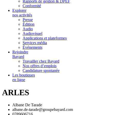
Rapports de gestion & DPEF
Conformité
Explorer
nos activités
Presse
Édition
Audio
Audiovisuel
Applications et plateformes
Services média
Événements
Rejoindre
Bayard
Travailler chez Bayard
Nos offres d’emplois
Candidature spontanée
Les boutiques
en ligne
ARLES
Albane De Tarade
albane.de-tarade@groupebayard.com
0789606716