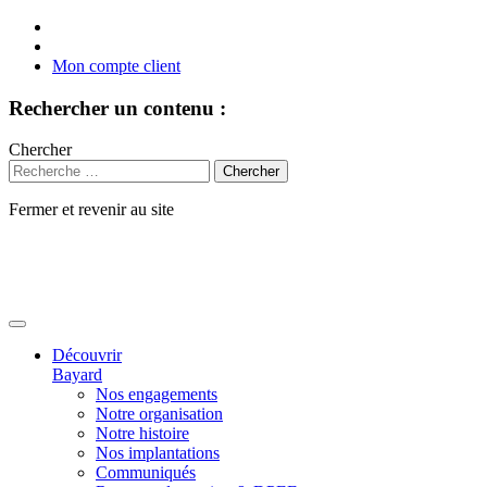
Mon compte client
Rechercher un contenu :
Chercher
Fermer et revenir au site
Aller
au
contenu
Découvrir
Bayard
Nos engagements
Notre organisation
Notre histoire
Nos implantations
Communiqués