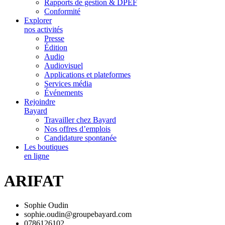
Rapports de gestion & DPEF
Conformité
Explorer
nos activités
Presse
Édition
Audio
Audiovisuel
Applications et plateformes
Services média
Événements
Rejoindre
Bayard
Travailler chez Bayard
Nos offres d’emplois
Candidature spontanée
Les boutiques
en ligne
ARIFAT
Sophie Oudin
sophie.oudin@groupebayard.com
0786126102