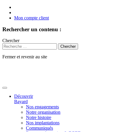
Mon compte client
Rechercher un contenu :
Chercher
Fermer et revenir au site
Aller
au
contenu
Découvrir
Bayard
Nos engagements
Notre organisation
Notre histoire
Nos implantations
Communiqués