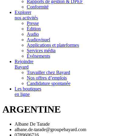
Rapports de gestion & DPEF
Conformité
Explorer
nos activités
Presse
Édition
Audio
Audiovisuel
Applications et plateformes
Services média
Événements
Rejoindre
Bayard
Travailler chez Bayard
Nos offres d’emplois
Candidature spontanée
Les boutiques
en ligne
ARGENTINE
Albane De Tarade
albane.de-tarade@groupebayard.com
0789606716