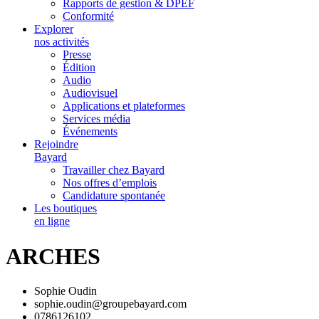
Rapports de gestion & DPEF
Conformité
Explorer
nos activités
Presse
Édition
Audio
Audiovisuel
Applications et plateformes
Services média
Événements
Rejoindre
Bayard
Travailler chez Bayard
Nos offres d’emplois
Candidature spontanée
Les boutiques
en ligne
ARCHES
Sophie Oudin
sophie.oudin@groupebayard.com
0786126102