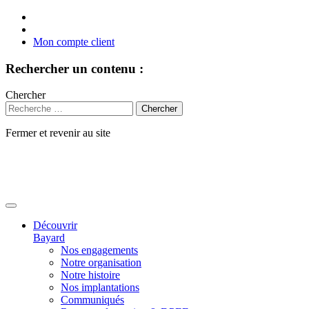
Mon compte client
Rechercher un contenu :
Chercher
Fermer et revenir au site
Aller
au
contenu
Découvrir
Bayard
Nos engagements
Notre organisation
Notre histoire
Nos implantations
Communiqués