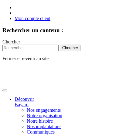
Mon compte client
Rechercher un contenu :
Chercher
Fermer et revenir au site
Aller
au
contenu
Découvrir
Bayard
Nos engagements
Notre organisation
Notre histoire
Nos implantations
Communiqués