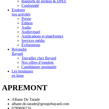
Rapports de gestion & DPEF
Conformité
Explorer
nos activités
Presse
Édition
Audio
Audiovisuel
Applications et plateformes
Services média
Événements
Rejoindre
Bayard
Travailler chez Bayard
Nos offres d’emplois
Candidature spontanée
Les boutiques
en ligne
APREMONT
Albane De Tarade
albane.de-tarade@groupebayard.com
0789606716