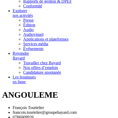
Rapports de gestion & DPEF
Conformité
Explorer
nos activités
Presse
Édition
Audio
Audiovisuel
Applications et plateformes
Services média
Événements
Rejoindre
Bayard
Travailler chez Bayard
Nos offres d’emplois
Candidature spontanée
Les boutiques
en ligne
ANGOULEME
François Tourtelier
francois.tourtelier@groupebayard.com
0786009926