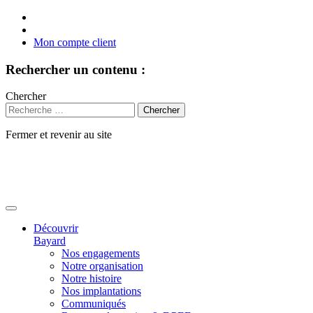
Mon compte client
Rechercher un contenu :
Chercher
Fermer et revenir au site
Aller
au
contenu
Découvrir
Bayard
Nos engagements
Notre organisation
Notre histoire
Nos implantations
Communiqués