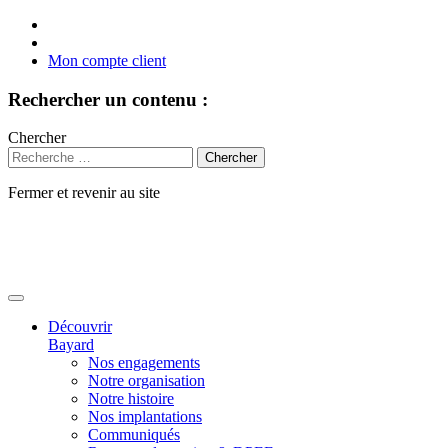
Mon compte client
Rechercher un contenu :
Chercher
Fermer et revenir au site
Aller
au
contenu
Découvrir
Bayard
Nos engagements
Notre organisation
Notre histoire
Nos implantations
Communiqués