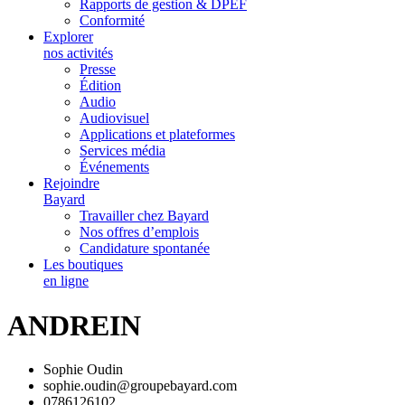
Rapports de gestion & DPEF
Conformité
Explorer
nos activités
Presse
Édition
Audio
Audiovisuel
Applications et plateformes
Services média
Événements
Rejoindre
Bayard
Travailler chez Bayard
Nos offres d’emplois
Candidature spontanée
Les boutiques
en ligne
ANDREIN
Sophie Oudin
sophie.oudin@groupebayard.com
0786126102