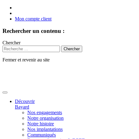
Mon compte client
Rechercher un contenu :
Chercher
Fermer et revenir au site
Aller
au
contenu
Découvrir
Bayard
Nos engagements
Notre organisation
Notre histoire
Nos implantations
Communiqués