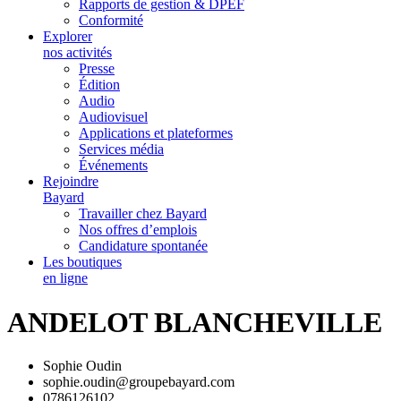
Rapports de gestion & DPEF
Conformité
Explorer
nos activités
Presse
Édition
Audio
Audiovisuel
Applications et plateformes
Services média
Événements
Rejoindre
Bayard
Travailler chez Bayard
Nos offres d’emplois
Candidature spontanée
Les boutiques
en ligne
ANDELOT BLANCHEVILLE
Sophie Oudin
sophie.oudin@groupebayard.com
0786126102