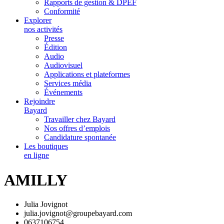
Rapports de gestion & DPEF
Conformité
Explorer
nos activités
Presse
Édition
Audio
Audiovisuel
Applications et plateformes
Services média
Événements
Rejoindre
Bayard
Travailler chez Bayard
Nos offres d’emplois
Candidature spontanée
Les boutiques
en ligne
AMILLY
Julia Jovignot
julia.jovignot@groupebayard.com
0637106754