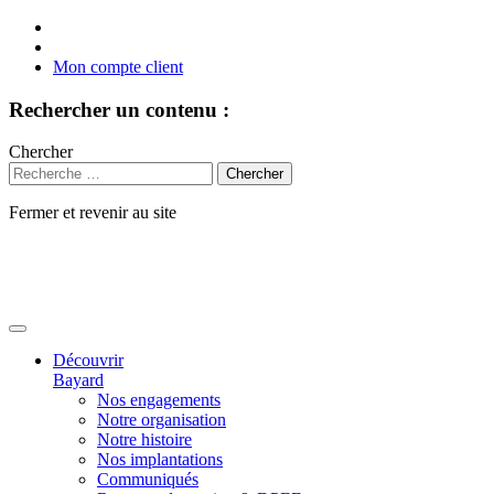
Mon compte client
Rechercher un contenu :
Chercher
Fermer et revenir au site
Aller
au
contenu
Découvrir
Bayard
Nos engagements
Notre organisation
Notre histoire
Nos implantations
Communiqués