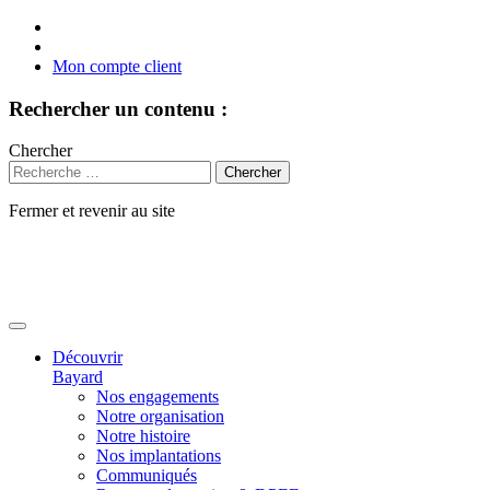
Mon compte client
Rechercher un contenu :
Chercher
Fermer et revenir au site
Aller
au
contenu
Découvrir
Bayard
Nos engagements
Notre organisation
Notre histoire
Nos implantations
Communiqués