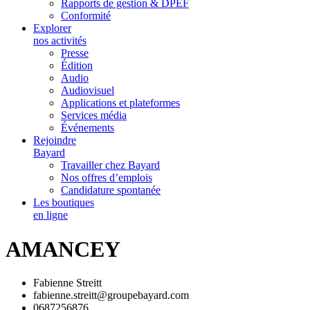
Rapports de gestion & DPEF
Conformité
Explorer
nos activités
Presse
Édition
Audio
Audiovisuel
Applications et plateformes
Services média
Événements
Rejoindre
Bayard
Travailler chez Bayard
Nos offres d’emplois
Candidature spontanée
Les boutiques
en ligne
AMANCEY
Fabienne Streitt
fabienne.streitt@groupebayard.com
0687256876