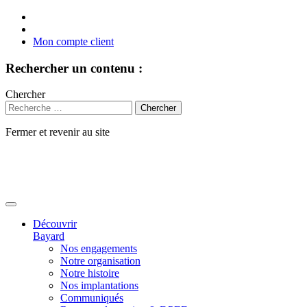
Mon compte client
Rechercher un contenu :
Chercher
Fermer et revenir au site
Aller
au
contenu
Découvrir
Bayard
Nos engagements
Notre organisation
Notre histoire
Nos implantations
Communiqués