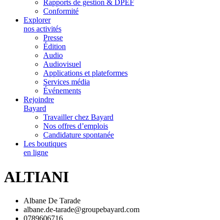
Rapports de gestion & DPEF
Conformité
Explorer
nos activités
Presse
Édition
Audio
Audiovisuel
Applications et plateformes
Services média
Événements
Rejoindre
Bayard
Travailler chez Bayard
Nos offres d’emplois
Candidature spontanée
Les boutiques
en ligne
ALTIANI
Albane De Tarade
albane.de-tarade@groupebayard.com
0789606716