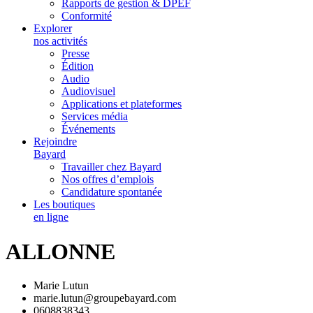
Rapports de gestion & DPEF
Conformité
Explorer
nos activités
Presse
Édition
Audio
Audiovisuel
Applications et plateformes
Services média
Événements
Rejoindre
Bayard
Travailler chez Bayard
Nos offres d’emplois
Candidature spontanée
Les boutiques
en ligne
ALLONNE
Marie Lutun
marie.lutun@groupebayard.com
0608838343