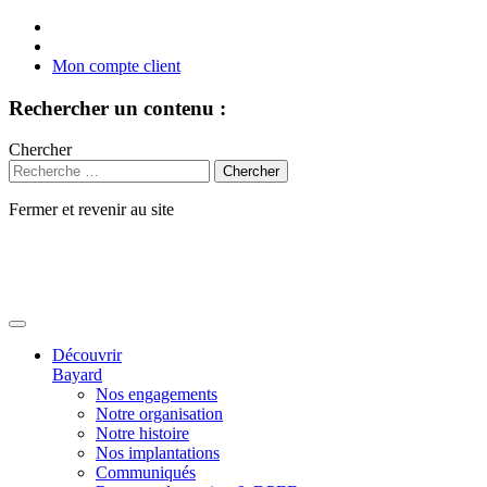
Mon compte client
Rechercher un contenu :
Chercher
Fermer et revenir au site
Aller
au
contenu
Découvrir
Bayard
Nos engagements
Notre organisation
Notre histoire
Nos implantations
Communiqués