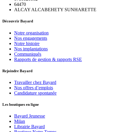
64470
ALCAY ALCABEHETY SUNHARETTE
Découvrir Bayard
Notre organisation
Nos engagements
Notre histoire
Nos implantations
Communiqués
Rapports de gestion & rapports RSE
Rejoindre Bayard
Travailler chez Bayard
Nos offres d’emplois
Candidature spontanée
Les boutiques en ligne
Bayard Jeunesse
Milan
Librairie Bayard
Boutique Notre Temps