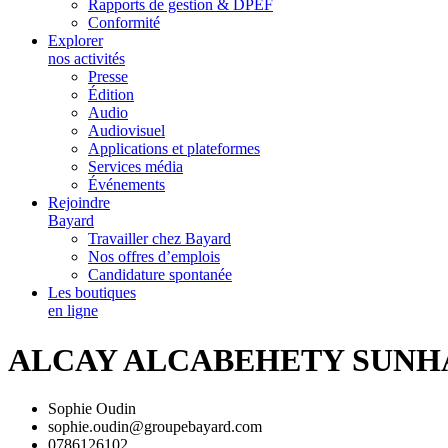
Rapports de gestion & DPEF
Conformité
Explorer
nos activités
Presse
Édition
Audio
Audiovisuel
Applications et plateformes
Services média
Événements
Rejoindre
Bayard
Travailler chez Bayard
Nos offres d’emplois
Candidature spontanée
Les boutiques
en ligne
ALCAY ALCABEHETY SUNH
Sophie Oudin
sophie.oudin@groupebayard.com
0786126102