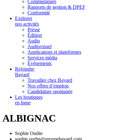
Communiqués
Rapports de gestion & DPEF
Conformité
Explorer
nos activités
Presse
Édition
Audio
Audiovisuel
Applications et plateformes
Services média
Événements
Rejoindre
Bayard
Travailler chez Bayard
Nos offres d’emplois
Candidature spontanée
Les boutiques
en ligne
ALBIGNAC
Sophie Oudin
sophie.oudin@groupebayard.com