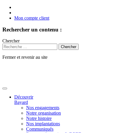
Mon compte client
Rechercher un contenu :
Chercher
Fermer et revenir au site
Aller
au
contenu
Découvrir
Bayard
Nos engagements
Notre organisation
Notre histoire
Nos implantations
Communiqués