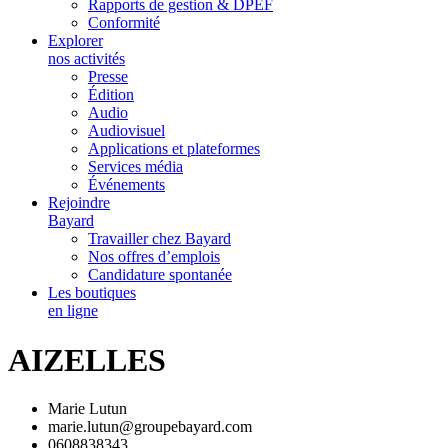
Rapports de gestion & DPEF
Conformité
Explorer
nos activités
Presse
Édition
Audio
Audiovisuel
Applications et plateformes
Services média
Événements
Rejoindre
Bayard
Travailler chez Bayard
Nos offres d’emplois
Candidature spontanée
Les boutiques
en ligne
AIZELLES
Marie Lutun
marie.lutun@groupebayard.com
0608838343