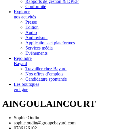
Rapports de gestion & DPEF
Conformité
Explorer
nos activités
Presse
Édition
Audio
Audiovisuel
Applications et plateformes
Services média
Événements
Rejoindre
Bayard
Travailler chez Bayard
Nos offres d’emplois
Candidature spontanée
Les boutiques
en ligne
AINGOULAINCOURT
Sophie Oudin
sophie.oudin@groupebayard.com
0786126102