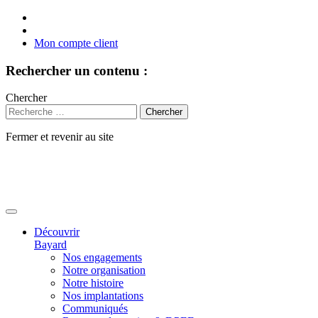
Mon compte client
Rechercher un contenu :
Chercher
Fermer et revenir au site
Aller
au
contenu
Découvrir
Bayard
Nos engagements
Notre organisation
Notre histoire
Nos implantations
Communiqués