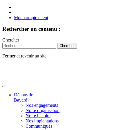
Mon compte client
Rechercher un contenu :
Chercher
Fermer et revenir au site
Aller
au
contenu
Découvrir
Bayard
Nos engagements
Notre organisation
Notre histoire
Nos implantations
Communiqués