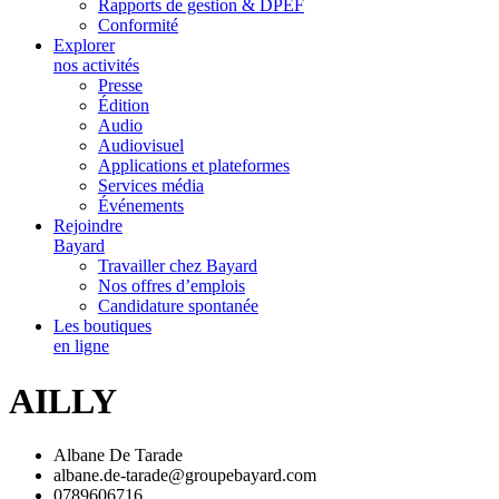
Rapports de gestion & DPEF
Conformité
Explorer
nos activités
Presse
Édition
Audio
Audiovisuel
Applications et plateformes
Services média
Événements
Rejoindre
Bayard
Travailler chez Bayard
Nos offres d’emplois
Candidature spontanée
Les boutiques
en ligne
AILLY
Albane De Tarade
albane.de-tarade@groupebayard.com
0789606716