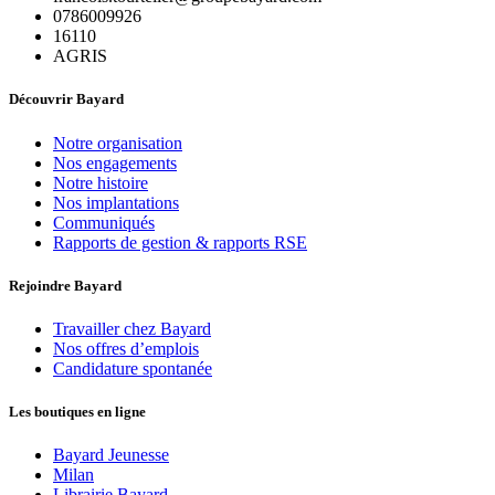
0786009926
16110
AGRIS
Découvrir Bayard
Notre organisation
Nos engagements
Notre histoire
Nos implantations
Communiqués
Rapports de gestion & rapports RSE
Rejoindre Bayard
Travailler chez Bayard
Nos offres d’emplois
Candidature spontanée
Les boutiques en ligne
Bayard Jeunesse
Milan
Librairie Bayard