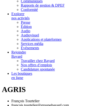
Communiqués
Rapports de gestion & DPEF
Conformité
Explorer
nos activités
Presse
Édition
Audio
Audiovisuel
Applications et plateformes
Services média
Événements
Rejoindre
Bayard
Travailler chez Bayard
Nos offres d’emplois
Candidature spontanée
Les boutiques
en ligne
AGRIS
François Tourtelier
francois.tourtelier@groupebayard.com