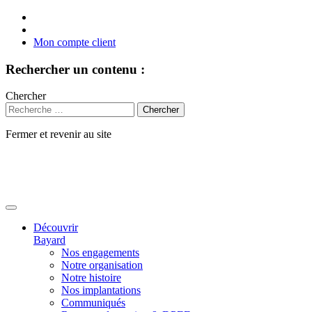
Mon compte client
Rechercher un contenu :
Chercher
Fermer et revenir au site
Aller
au
contenu
Découvrir
Bayard
Nos engagements
Notre organisation
Notre histoire
Nos implantations
Communiqués