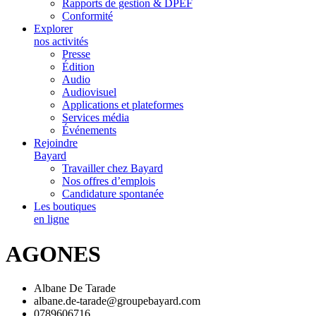
Rapports de gestion & DPEF
Conformité
Explorer
nos activités
Presse
Édition
Audio
Audiovisuel
Applications et plateformes
Services média
Événements
Rejoindre
Bayard
Travailler chez Bayard
Nos offres d’emplois
Candidature spontanée
Les boutiques
en ligne
AGONES
Albane De Tarade
albane.de-tarade@groupebayard.com
0789606716