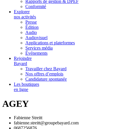
Rapports de gestion & DPEF
Conformité
Explorer
nos activités
Presse
Édition
Audio
Audiovisuel
Applications et plateformes
Services média
Événements
Rejoindre
Bayard
Travailler chez Bayard
Nos offres d’emplois
Candidature spontanée
Les boutiques
en ligne
AGEY
Fabienne Streitt
fabienne.streitt@groupebayard.com
0687256876