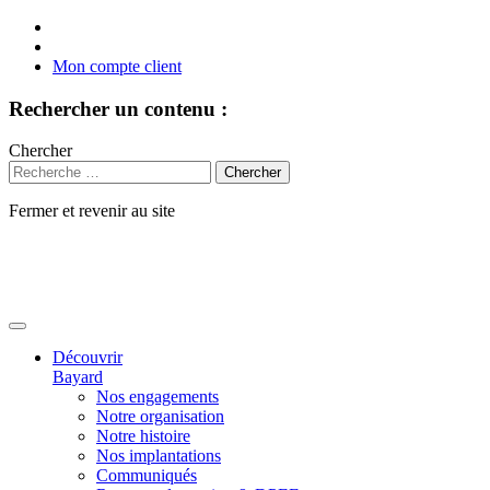
Mon compte client
Rechercher un contenu :
Chercher
Fermer et revenir au site
Aller
au
contenu
Découvrir
Bayard
Nos engagements
Notre organisation
Notre histoire
Nos implantations
Communiqués