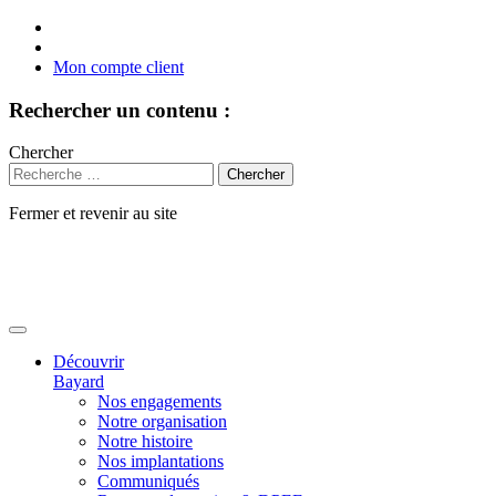
Mon compte client
Rechercher un contenu :
Chercher
Fermer et revenir au site
Aller
au
contenu
Découvrir
Bayard
Nos engagements
Notre organisation
Notre histoire
Nos implantations
Communiqués