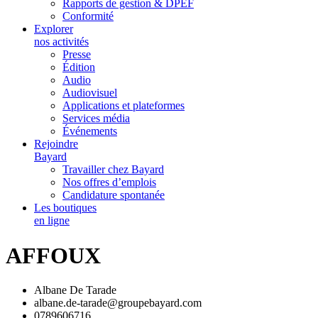
Rapports de gestion & DPEF
Conformité
Explorer
nos activités
Presse
Édition
Audio
Audiovisuel
Applications et plateformes
Services média
Événements
Rejoindre
Bayard
Travailler chez Bayard
Nos offres d’emplois
Candidature spontanée
Les boutiques
en ligne
AFFOUX
Albane De Tarade
albane.de-tarade@groupebayard.com
0789606716