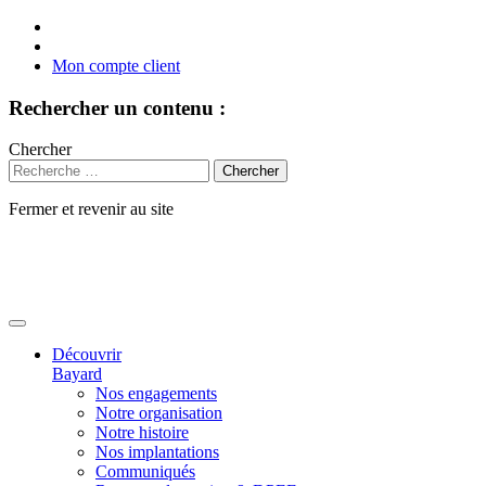
Mon compte client
Rechercher un contenu :
Chercher
Fermer et revenir au site
Aller
au
contenu
Découvrir
Bayard
Nos engagements
Notre organisation
Notre histoire
Nos implantations
Communiqués