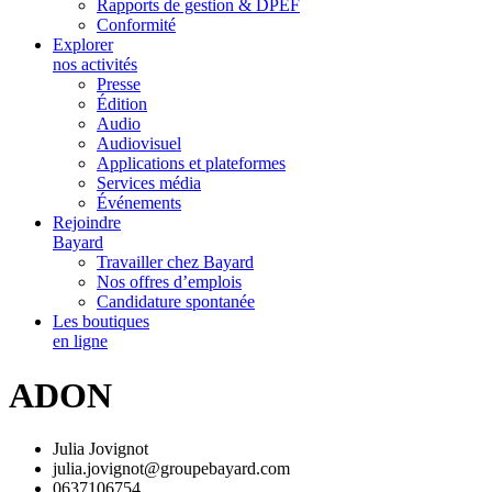
Rapports de gestion & DPEF
Conformité
Explorer
nos activités
Presse
Édition
Audio
Audiovisuel
Applications et plateformes
Services média
Événements
Rejoindre
Bayard
Travailler chez Bayard
Nos offres d’emplois
Candidature spontanée
Les boutiques
en ligne
ADON
Julia Jovignot
julia.jovignot@groupebayard.com
0637106754