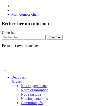
Mon compte client
Rechercher un contenu :
Chercher
Fermer et revenir au site
Aller
au
contenu
Découvrir
Bayard
Nos engagements
Notre organisation
Notre histoire
Nos implantations
Communiqués