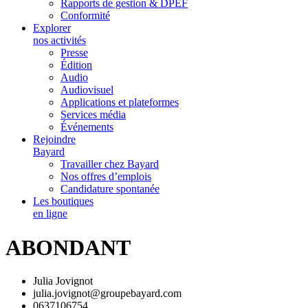
Rapports de gestion & DPEF
Conformité
Explorer
nos activités
Presse
Édition
Audio
Audiovisuel
Applications et plateformes
Services média
Événements
Rejoindre
Bayard
Travailler chez Bayard
Nos offres d’emplois
Candidature spontanée
Les boutiques
en ligne
ABONDANT
Julia Jovignot
julia.jovignot@groupebayard.com
0637106754