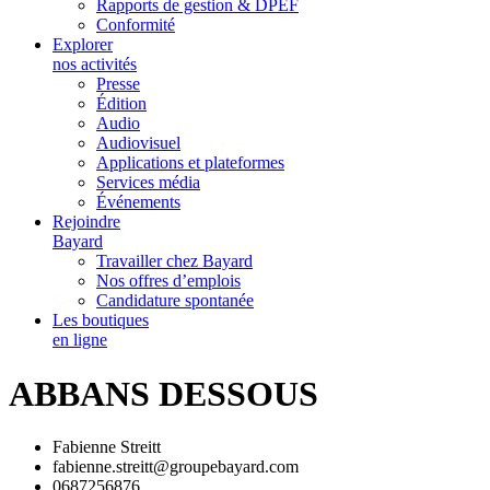
Rapports de gestion & DPEF
Conformité
Explorer
nos activités
Presse
Édition
Audio
Audiovisuel
Applications et plateformes
Services média
Événements
Rejoindre
Bayard
Travailler chez Bayard
Nos offres d’emplois
Candidature spontanée
Les boutiques
en ligne
ABBANS DESSOUS
Fabienne Streitt
fabienne.streitt@groupebayard.com
0687256876