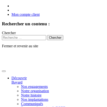
Mon compte client
Rechercher un contenu :
Chercher
Fermer et revenir au site
Aller
au
contenu
Découvrir
Bayard
Nos engagements
Notre organisation
Notre histoire
Nos implantations
Communiqués